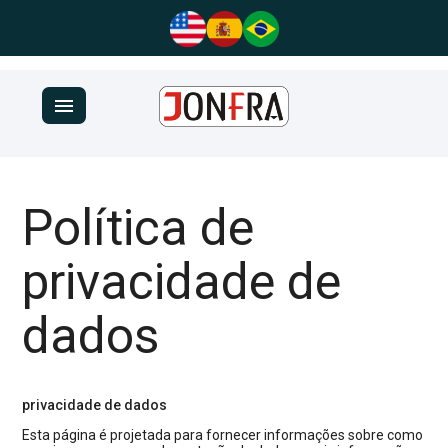
menu
Política de
privacidade de
dados
privacidade de dados
Esta página é projetada para fornecer informações sobre como