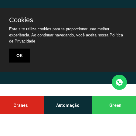
Cookies.
Este site utiliza cookies para te proporcionar uma melhor
Jonfra Automação Industrial
|
CNPJ:
66.687.526/0001-08
©
experiência. Ao continuar navegando, você aceita nossa
Política
Todos os direitos reservados
de Privacidade
OK
Cranes
Automação
Green