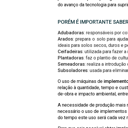
do avanço da tecnologia para supr
PORÉM É IMPORTANTE SABER
Adubadoras
: responsáveis por c
Arados
: prepara o solo para ajud
ideais para solos secos, duros e p
Ceifadeiras
: utilizada para fazer a
Plantadoras
: faz o plantio de cultu
Semeadoras
: realiza a introduçã
Subsoladores
: usada para elimi
O uso de máquinas de
implemento
relação à quantidade, tempo e cus
de-obra e impacto ambiental, entre
A necessidade de produção mais rá
necessário o uso de implementos 
do tempo este uso será cada vez m