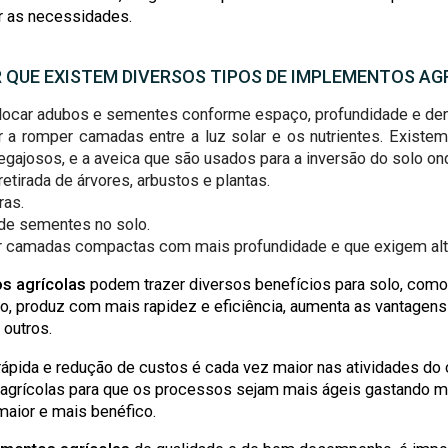
ir as necessidades.
 QUE EXISTEM DIVERSOS TIPOS DE IMPLEMENTOS AG
olocar adubos e sementes conforme espaço, profundidade e de
ar a romper camadas entre a luz solar e os nutrientes. Existe
egajosos, e a aveica que são usados para a inversão do solo on
 retirada de árvores, arbustos e plantas.
ras.
o de sementes no solo.
nar camadas compactas com mais profundidade e que exigem al
s agrícolas
podem trazer diversos benefícios para solo, como
to, produz com mais rapidez e eficiência, aumenta as vantagens
 outros.
pida e redução de custos é cada vez maior nas atividades do 
agrícolas para que os processos sejam mais ágeis gastando m
aior e mais benéfico.