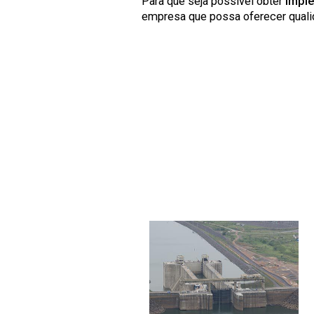
Para que seja possível obter
imple
empresa que possa oferecer qualid