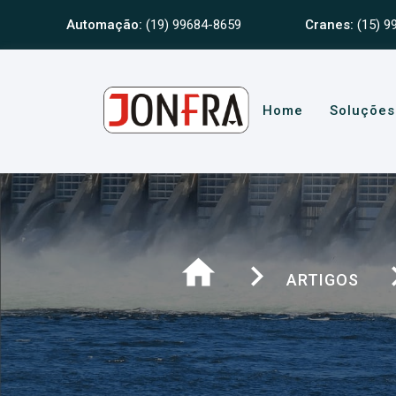
Automação:
(19) 99684-8659
Cranes:
(15) 9
Home
Soluções
home
navigate_next
naviga
ARTIGOS