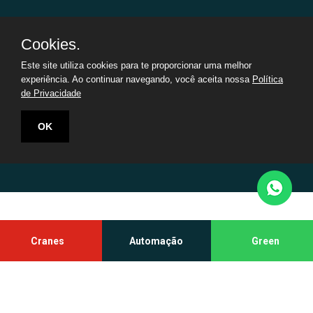
Cookies.
Este site utiliza cookies para te proporcionar uma melhor
Jonfra Automação Industrial
|
CNPJ:
66.687.526/0001-08
©
experiência. Ao continuar navegando, você aceita nossa
Política
Todos os direitos reservados
de Privacidade
OK
Cranes
Automação
Green