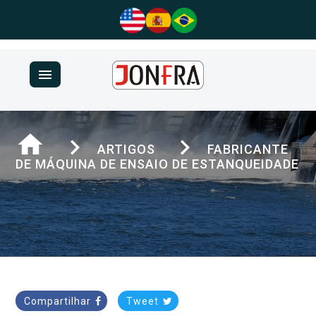
menu
home
navigate_next
navigate_next
ARTIGOS
FABRICANTE
DE MÁQUINA DE ENSAIO DE ESTANQUEIDADE
Compartilhar
Tweet