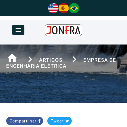
menu
home
navigate_next
navigate_next
ARTIGOS
EMPRESA DE
ENGENHARIA ELÉTRICA
Compartilhar
Tweet