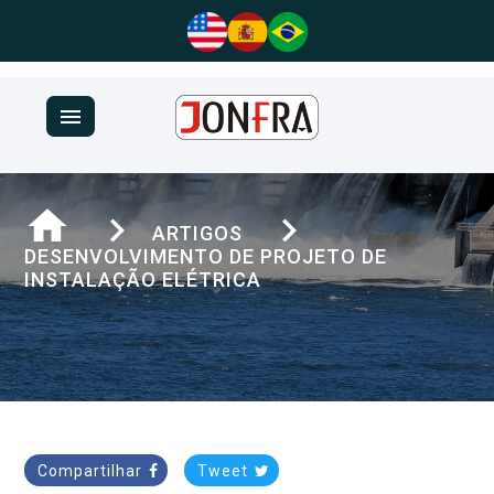
menu
home
navigate_next
navigate_next
ARTIGOS
DESENVOLVIMENTO DE PROJETO DE
INSTALAÇÃO ELÉTRICA
Compartilhar
Tweet