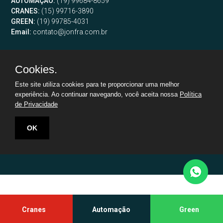
AUTOMAÇÃO:
(19) 99684-8659
CRANES:
(15) 99716-3890
GREEN:
(19) 99785-4031
Email:
contato@jonfra.com.br
Cookies.
Este site utiliza cookies para te proporcionar uma melhor
Jonfra Automação Industrial
|
CNPJ:
66.687.526/0001-08
©
experiência. Ao continuar navegando, você aceita nossa
Política
Todos os direitos reservados
de Privacidade
OK
Cranes
Automação
Green