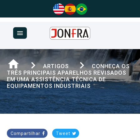
menu
home
navigate_next
navigate_next
ARTIGOS
CONHEÇA OS
TRÊS PRINCIPAIS APARELHOS REVISADOS
EM UMA ASSISTÊNCIA TÉCNICA DE
EQUIPAMENTOS INDUSTRIAIS
Compartilhar
Tweet